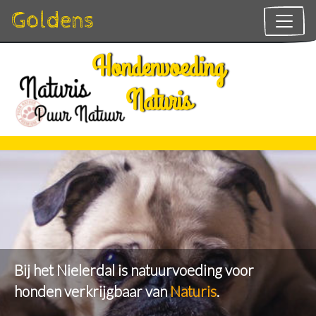
Goldens
Headerfotovoeding
Overslaan
Hondenvoeding
en
Naturis
naar
de
inhoud
gaan
Bij het Nielerdal is natuurvoeding voor
honden verkrijgbaar van
Naturis
.