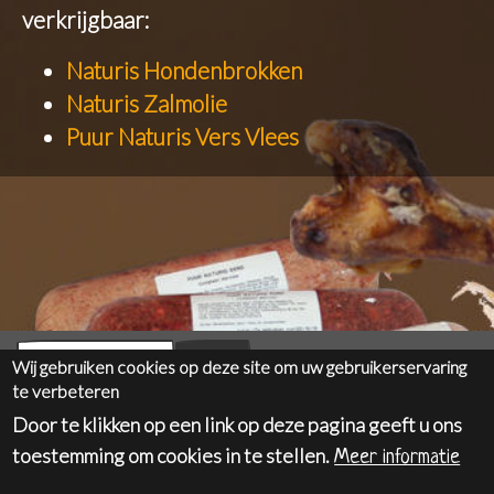
verkrijgbaar:
Naturis Hondenbrokken
Naturis Zalmolie
Puur Naturis Vers Vlees
Zoeken
Wij gebruiken cookies op deze site om uw gebruikerservaring
te verbeteren
Hoogstraat 96, 3668 Niel-Bij-As
Door te klikken op een link op deze pagina geeft u ons
(+32) 0496 057637
toestemming om cookies in te stellen.
Meer informatie