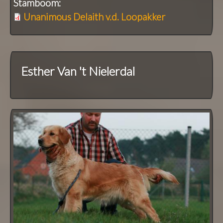
Stamboom:
Unanimous Delaith v.d. Loopakker
Esther Van 't Nielerdal