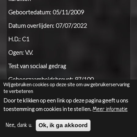
Geboortedatum: 05/11/2009
Datum overlijden: 07/07/2022
H.D.: C1
Ogen: V.V.
Test van sociaal gedrag
Gehoorzaamheidsbrevet: 97/100
Wij gebruiken cookies op deze site om uw gebruikerservaring
te verbeteren
Stamboom:
Iris Van 't Nielerdal
Door te klikken op een link op deze pagina geeft u ons
toestemming om cookies in te stellen.
Meer informatie
Jill
Ok, ik ga akkoord
Nee, dank u.