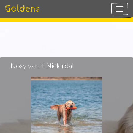
Goldens
Overslaan
en
naar
de
inhoud
Noxy van 't Nielerdal
gaan